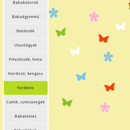
Bababútorok
Babaágynemű
Etetőszék
Utazóágyak
Pihenőszék, hinta
Hordozó, kenguru
Fürdetés
Cumik, cumisüvegek
Babaetetés