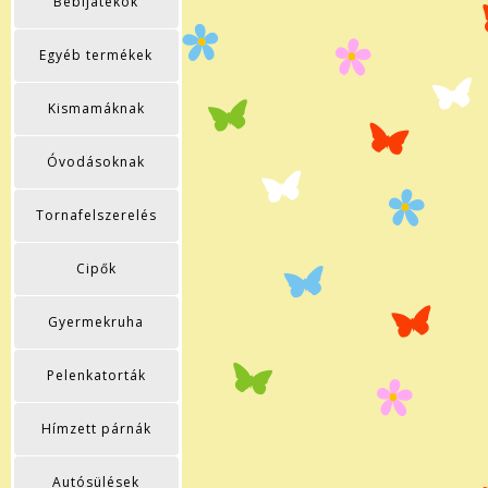
Bébijátékok
Egyéb termékek
Kismamáknak
Óvodásoknak
Tornafelszerelés
Cipők
Gyermekruha
Pelenkatorták
Hímzett párnák
Autósülések