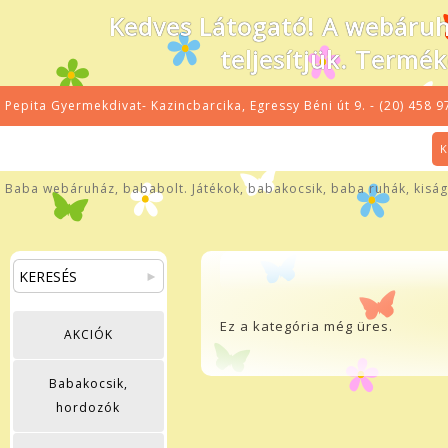
Kedves Látogató! A webáru
teljesítjük. Termé
Pepita Gyermekdivat- Kazincbarcika, Egressy Béni út 9. - (20) 458 9
K
Baba webáruház, bababolt. Játékok, babakocsik, baba ruhák, kiságy
Ez a kategória még üres.
AKCIÓK
Babakocsik,
hordozók