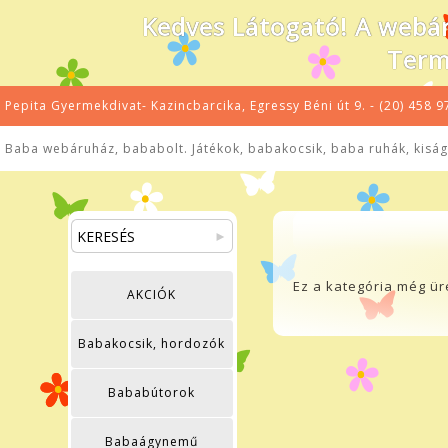
Kedves Látogató! A webár
Term
Pepita Gyermekdivat- Kazincbarcika, Egressy Béni út 9. - (20) 458 9
Baba webáruház, bababolt. Játékok, babakocsik, baba ruhák, kiságy
Ez a kategória még ür
AKCIÓK
Babakocsik, hordozók
Bababútorok
Babaágynemű