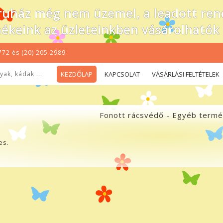
uház még nem üzemel, a leadott rend
ékeink az üzleteinkben vásárolhatók
772 és (20) 205 2989
ak, kádak ...
KEZDŐLAP
KAPCSOLAT
VÁSÁRLÁSI FELTÉTELEK
Fonott rácsvédő - Egyéb term
es.