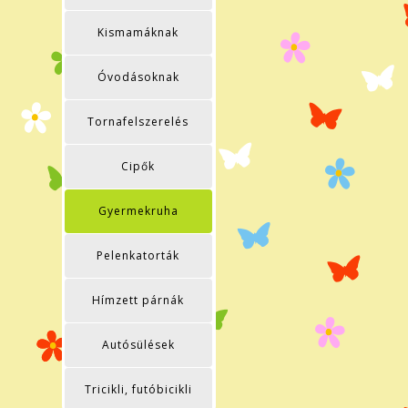
Kismamáknak
Óvodásoknak
Tornafelszerelés
Cipők
Gyermekruha
Pelenkatorták
Hímzett párnák
Autósülések
Tricikli, futóbicikli