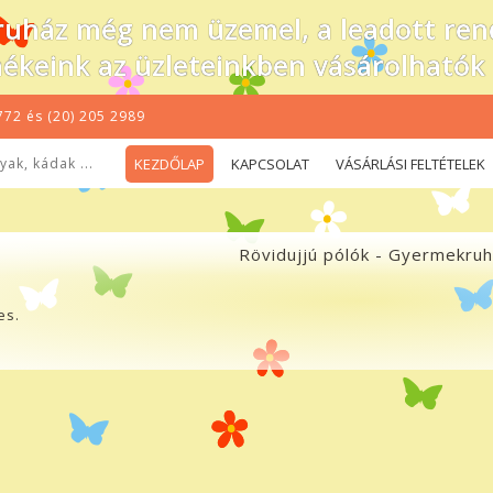
uház még nem üzemel, a leadott rend
ékeink az üzleteinkben vásárolhatók
772 és (20) 205 2989
ak, kádak ...
KEZDŐLAP
KAPCSOLAT
VÁSÁRLÁSI FELTÉTELEK
Rövidujjú pólók - Gyermekru
es.