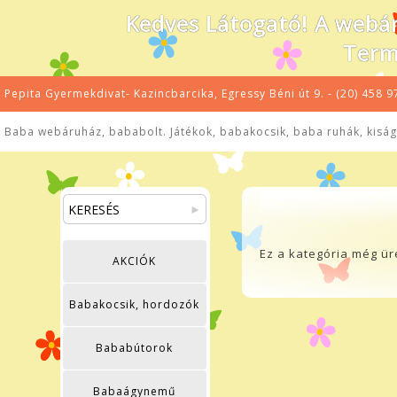
Kedves Látogató! A webár
Term
Pepita Gyermekdivat- Kazincbarcika, Egressy Béni út 9. - (20) 458 9
Baba webáruház, bababolt. Játékok, babakocsik, baba ruhák, kiságy
Ez a kategória még ür
AKCIÓK
Babakocsik, hordozók
Bababútorok
Babaágynemű