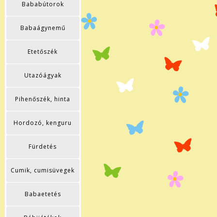
Bababútorok
Babaágynemű
Etetőszék
Utazóágyak
Pihenőszék, hinta
Hordozó, kenguru
Fürdetés
Cumik, cumisüvegek
Babaetetés