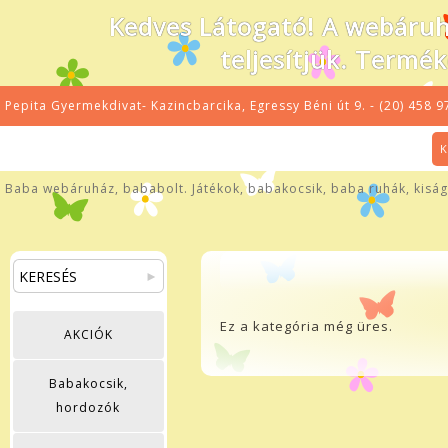
Kedves Látogató! A webáru
teljesítjük. Termé
Pepita Gyermekdivat- Kazincbarcika, Egressy Béni út 9. - (20) 458 9
K
Baba webáruház, bababolt. Játékok, babakocsik, baba ruhák, kiságy
Ez a kategória még üres.
AKCIÓK
Babakocsik,
hordozók