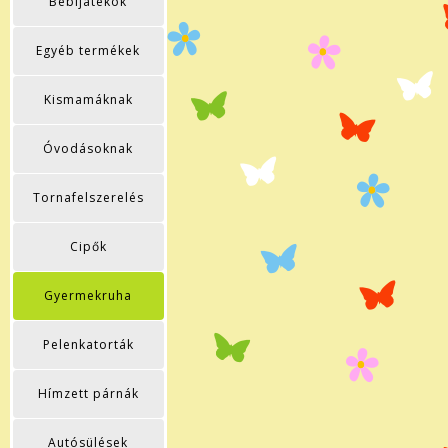
Bébijátékok
Egyéb termékek
Kismamáknak
Óvodásoknak
Tornafelszerelés
Cipők
Gyermekruha
Pelenkatorták
Hímzett párnák
Autósülések