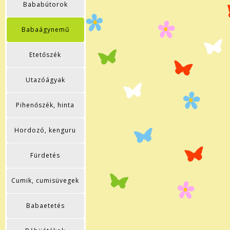
Bababútorok
Babaágynemű
Etetőszék
Utazóágyak
Pihenőszék, hinta
Hordozó, kenguru
Fürdetés
Cumik, cumisüvegek
Babaetetés