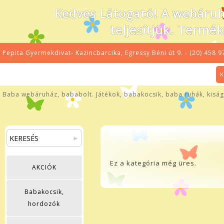
Kedves Látogató! A webáru
teljesítjük. Termé
Pepita Gyermekdivat- Kazincbarcika, Egressy Béni út 9. - (20) 458 9
K
Baba webáruház, bababolt. Játékok, babakocsik, baba ruhák, kiságy
Ez a kategória még üres.
AKCIÓK
Babakocsik,
hordozók