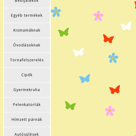
Bébijátékok
Egyéb termékek
Kismamáknak
Óvodásoknak
Tornafelszerelés
Cipők
Gyermekruha
Pelenkatorták
Hímzett párnák
Autósülések