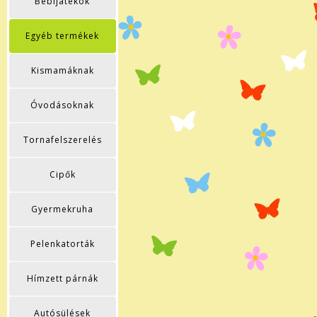
Bébijátékok
Egyéb termékek
Kismamáknak
Óvodásoknak
Tornafelszerelés
Cipők
Gyermekruha
Pelenkatorták
Hímzett párnák
Autósülések