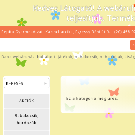
Kedves Látogató! A webáru
teljesítjük. Termé
Pepita Gyermekdivat- Kazincbarcika, Egressy Béni út 9. - (20) 458 9
K
Baba webáruház, bababolt. Játékok, babakocsik, baba ruhák, kiságy
Ez a kategória még üres.
AKCIÓK
Babakocsik,
hordozók