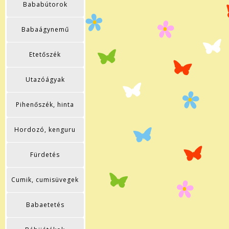
Bababútorok
Babaágynemű
Etetőszék
Utazóágyak
Pihenőszék, hinta
Hordozó, kenguru
Fürdetés
Cumik, cumisüvegek
Babaetetés